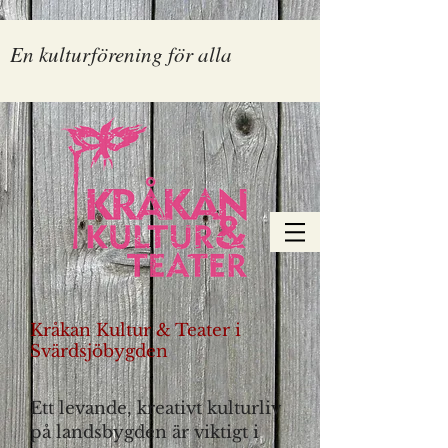
En kulturförening för alla
Kråkan Kultur & Teater i
Svärdsjöbygden
Ett levande, kreativt kulturliv
på landsbygden är viktigt i