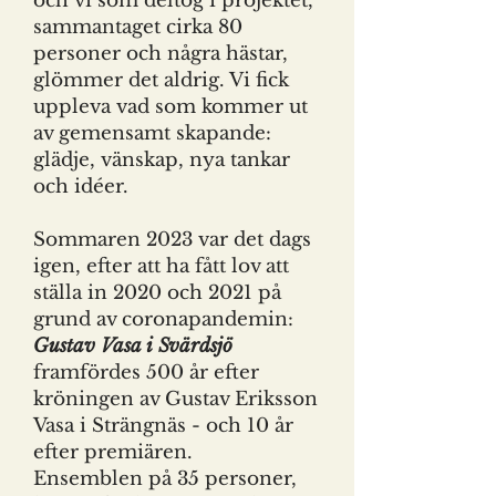
och vi som deltog i projektet,
sammantaget cirka 80
personer och några hästar,
glömmer det aldrig. Vi fick
uppleva vad som kommer ut
av gemensamt skapande:
glädje, vänskap, nya tankar
och idéer.
Sommaren 2023 var det dags
igen, efter att ha fått lov att
ställa in 2020 och 2021 på
grund av coronapandemin:
Gustav Vasa i Svärdsjö
framfördes 500 år efter
kröningen av Gustav Eriksson
Vasa i Strängnäs - och 10 år
efter premiären.
Ensemblen på 35 personer,