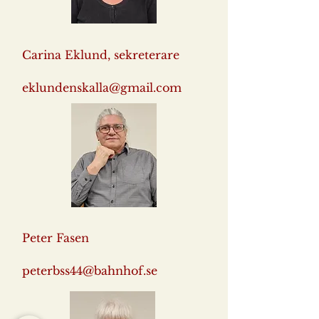
Carina Eklund, sekreterare
eklundenskalla@gmail.com
Peter Fasen
peterbss44@bahnhof.se