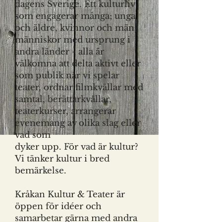
dagens Sverige. Ett kulturliv
som engagerar många; unga
och äldre, kvinnor och män,
människor med ursprung i
andra länder - alla är
välkomna att delta aktivt eller
som publik när vi spelar
teater, ordnar filmkvällar med
samtal, berättarkvällar,
teaterkurser, arrangerar
evenemang av olika slag eller
vad som
dyker upp. För vad är kultur?
Vi tänker kultur i bred
bemärkelse.
Kråkan Kultur & Teater är
öppen för idéer och
samarbetar gärna med andra