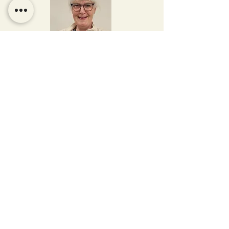
Gun-Marie Wetso
gmwetso@gmail.com
styrelsemedlem